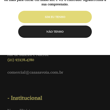
sua compreensão.
SIM EU TENHO
- Atendimento
NÃO TENHO
Rua Alfredo Pessi, 449 – Centro Nova Veneza/SC.
(48) 3436.5571
(48) 99144.6326
Rio de Janeiro e Niterói.
(21) 97278.4780
comercial@casasavoia.com.br
- Institucional