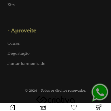
Kits
- Aproveite
Cursos
Degustação
Jantar harmonizado
© 2024 – Todos os direitos reservados.
0