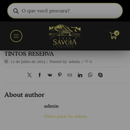
0
TINTOS RESERVA
15 de julho de 2024
/
Posted by
admin
/
0
About author
admin
Other posts by admin